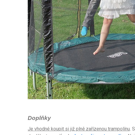
Doplňky
Je vhodné koupit si již plně zařízenou trampolínu
. 