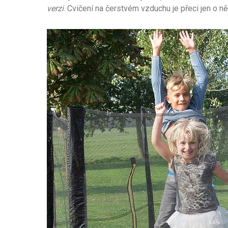
verzi
. Cvičení na čerstvém vzduchu je přeci jen o ně