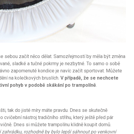
se sebou začít něco dělat. Samozřejmostí by měla být změna
ilované, sladké a tučné pokrmy je nezbytné. To samo o sobě
dávno zapomenuté kondice je navíc začít sportovat. Můžete
zdění na kolečkových bruslích.
V případě, že se nechcete
ativní pohyb v podobě skákání po trampolíně
.
šti, tak do jisté míry máte pravdu. Dnes se skutečně
 cvičební nástroj tradičního střihu, který ještě před pár
cvičně. Dnes si můžete trampolínu klidně koupit domů.
tní zahrádku, rozhodně by bylo lepší sáhnout po venkovní