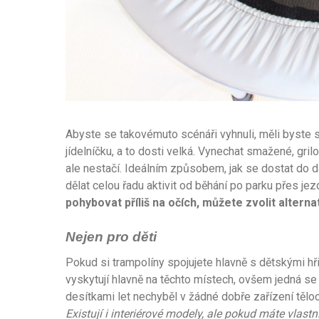
Abyste se takovémuto scénáři vyhnuli, měli byste 
jídelníčku, a to dosti velká. Vynechat smažené, gr
ale nestačí. Ideálním způsobem, jak se dostat do 
dělat celou řadu aktivit od běhání po parku přes je
pohybovat příliš na očích, můžete zvolit altern
Nejen pro děti
Pokud si trampolíny spojujete hlavně s dětskými hři
vyskytují hlavně na těchto místech, ovšem jedná se o
desítkami let nechyběl v žádné dobře zařízení tělo
Existují i interiérové modely, ale pokud máte vlas