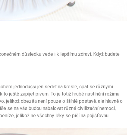
v konečném důsledku vede i k lepšímu zdraví. Když budete
nohem jednodušší jen sedět na křesle, cpát se různými
o ještě zapíjet pivem. To je totiž hrubé nastínění režimu
ovo, jelikož obezita není pouze o štíhlé postavě, ale hlavně o
píše se na vás budou nabalovat různé civilizační nemoci,
peníze, jelikož ne všechny léky se píší na pojišťovnu.