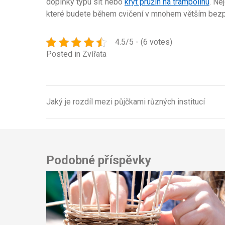
doplňky typu síť nebo
kryt pružin na trampolínu
. Ne
které budete během cvičení v mnohem větším bezpe
4.5/5 - (6 votes)
Posted in
Zvířata
Jaký je rozdíl mezi půjčkami různých institucí
Navigace
pro
příspěvek
Podobné příspěvky