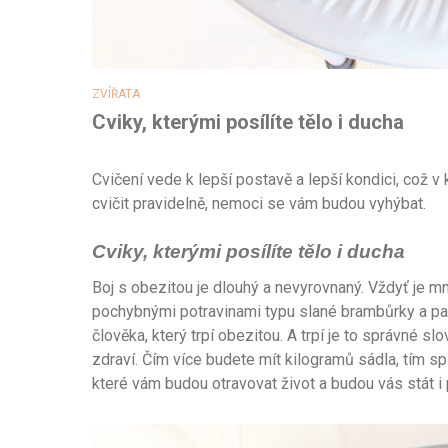
ZVÍŘATA
Cviky, kterými posílíte tělo i ducha
Cvičení vede k lepší postavě a lepší kondici, což 
cvičit pravidelně, nemoci se vám budou vyhýbat.
Cviky, kterými posílíte tělo i ducha
Boj s obezitou je dlouhý a nevyrovnaný. Vždyť je m
pochybnými potravinami typu slané brambůrky a pak t
člověka, který trpí obezitou. A trpí je to správné sl
zdraví. Čím více budete mít kilogramů sádla, tím s
které vám budou otravovat život a budou vás stát i 