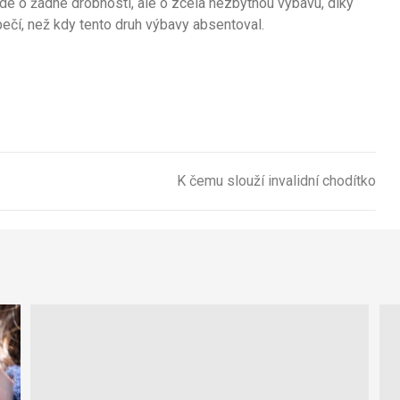
jde o žádné drobnosti, ale o zcela nezbytnou výbavu, díky
čí, než kdy tento druh výbavy absentoval.
K čemu slouží invalidní chodítko