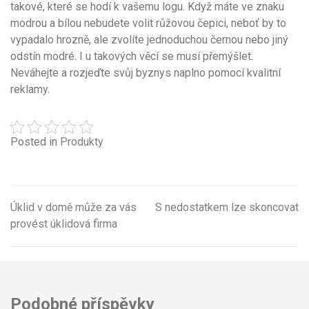
takové, které se hodí k vašemu logu. Když máte ve znaku
modrou a bílou nebudete volit růžovou čepici, neboť by to
vypadalo hrozně, ale zvolíte jednoduchou černou nebo jiný
odstín modré. I u takových věcí se musí přemýšlet.
Neváhejte a rozjeďte svůj byznys naplno pomocí kvalitní
reklamy.
Posted in
Produkty
Úklid v domě může za vás
S nedostatkem lze skoncovat
Navigace
provést úklidová firma
pro
příspěvek
Podobné příspěvky