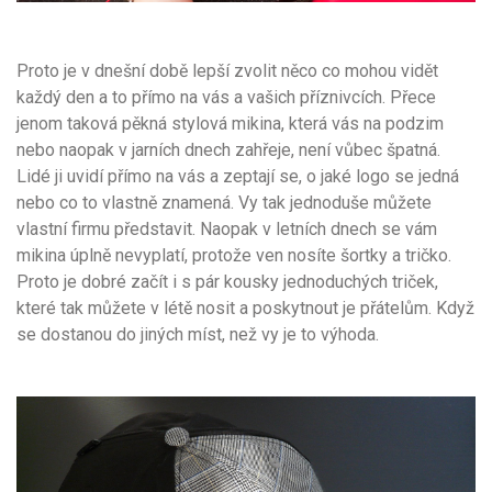
Proto je v dnešní době lepší zvolit něco co mohou vidět
každý den a to přímo na vás a vašich příznivcích. Přece
jenom taková pěkná stylová mikina, která vás na podzim
nebo naopak v jarních dnech zahřeje, není vůbec špatná.
Lidé ji uvidí přímo na vás a zeptají se, o jaké logo se jedná
nebo co to vlastně znamená. Vy tak jednoduše můžete
vlastní firmu představit.
Naopak v letních dnech se vám
mikina úplně nevyplatí, protože ven nosíte šortky a tričko.
Proto je dobré začít i s pár kousky jednoduchých triček,
které tak můžete v létě nosit a poskytnout je přátelům. Když
se dostanou do jiných míst, než vy je to výhoda.