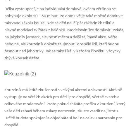
Délka vystoupení je na individuální domluvě, ovšem většinou se
pohybuje okolo 20 – 60 minut. Po domluvě je také možné domluvit
takzvanou školu kouzel, kde se děti naučí pár základních triků a
hlavně modelaci zvířátek z balónků. Modelování lze domluvit i zvlášť,
na jakýkoliv jarmark, slavnosti města a další zajímavé akce. Věřte
nebo ne, ale kouzelník dokáže zaujmout i dospělé lidi, kteří budou
žasnout nad jeho triky. Jak se taky říká, v každém člověku, vždycky
zbývá kousek dítěte.
Kouzelník má letité zkušenosti s velkými akcemi a slavnosti. Aktivně
vystupuje na větších akcích pro děti i pro dospělé, včetně svateb a
celkového moderování. Proto pokud sháníte profíka v kouzlení, který
vaše děti zabaví během oslavy narozenin, zkuste vsadit na jistotu.
Určitě budete spokojení a objednáte si ho i na oslavu narozenin pro
dospělé.