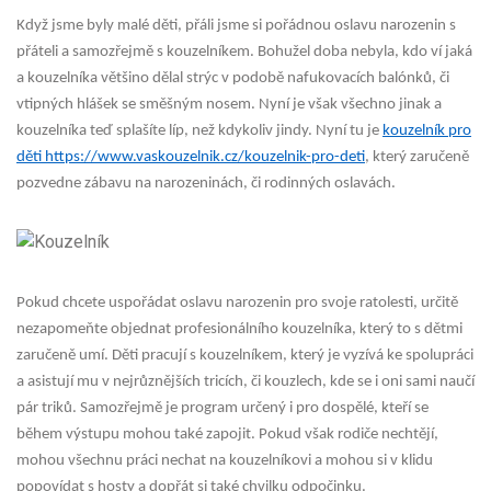
Když jsme byly malé děti, přáli jsme si pořádnou oslavu narozenin s
přáteli a samozřejmě s kouzelníkem. Bohužel doba nebyla, kdo ví jaká
a kouzelníka většino dělal strýc v podobě nafukovacích balónků, či
vtipných hlášek se směšným nosem. Nyní je však všechno jinak a
kouzelníka teď splašíte líp, než kdykoliv jindy. Nyní tu je
kouzelník pro
děti https://www.vaskouzelnik.cz/kouzelnik-pro-deti
, který zaručeně
pozvedne zábavu na narozeninách, či rodinných oslavách.
Pokud chcete uspořádat oslavu narozenin pro svoje ratolesti, určitě
nezapomeňte objednat profesionálního kouzelníka, který to s dětmi
zaručeně umí. Děti pracují s kouzelníkem, který je vyzívá ke spolupráci
a asistují mu v nejrůznějších tricích, či kouzlech, kde se i oni sami naučí
pár triků. Samozřejmě je program určený i pro dospělé, kteří se
během výstupu mohou také zapojit. Pokud však rodiče nechtějí,
mohou všechnu práci nechat na kouzelníkovi a mohou si v klidu
popovídat s hosty a dopřát si také chvilku odpočinku.