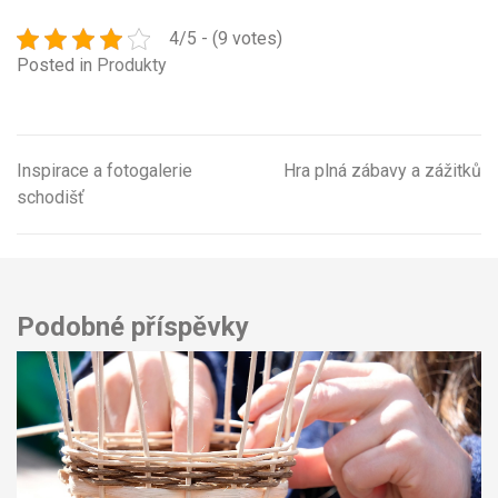
4/5 - (9 votes)
Posted in
Produkty
Inspirace a fotogalerie
Hra plná zábavy a zážitků
Navigace
schodišť
pro
příspěvek
Podobné příspěvky