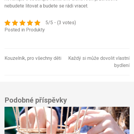
nebudete litovat a budete se rádi vracet.
5/5 - (3 votes)
Posted in
Produkty
Kouzelník, pro všechny děti
Každý si může dovolit vlastní
Navigace
bydlení
pro
příspěvek
Podobné příspěvky