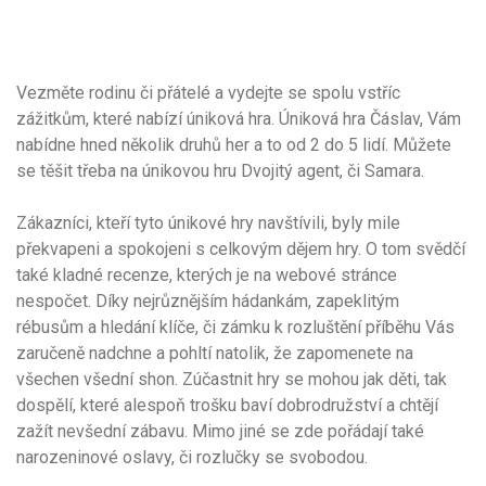
Vezměte rodinu či přátelé a vydejte se spolu vstříc
zážitkům, které nabízí úniková hra.
Úniková hra Čáslav
, Vám
nabídne hned několik druhů her a to od 2 do 5 lidí. Můžete
se těšit třeba na únikovou hru Dvojitý agent, či Samara.
Zákazníci, kteří tyto únikové hry navštívili, byly mile
překvapeni a spokojeni s celkovým dějem hry. O tom svědčí
také kladné recenze, kterých je na webové stránce
nespočet. Díky nejrůznějším hádankám, zapeklitým
rébusům a hledání klíče, či zámku k rozluštění příběhu Vás
zaručeně nadchne a pohltí natolik, že zapomenete na
všechen všední shon. Zúčastnit hry se mohou jak děti, tak
dospělí, které alespoň trošku baví dobrodružství a chtějí
zažít nevšední zábavu. Mimo jiné se zde pořádají také
narozeninové oslavy, či rozlučky se svobodou.