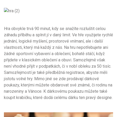
Hra obvykle trvá 90 minut, kdy se snažíte rozluštit celou
záhadu příběhu a splnit jí v daný limit. Ve hře využijete rychlé
jednání, logické myšlení, prostorové vnímaní, ale i další
vlastnosti, který má každý z nás. Na hru nepotřebujete ani
žádné sportovní vybavení a oblečení, bohatě stáčí, když
přijdete v klasickém oblečení a obuvi. Samozřejmě však
není vhodné přijít v podpatkách, či v nobl obleku za 50 tisíc.
Samozřejmostí je také předběžná registrace, abyste měli
jistotu volné hry. Mimo jiné se zde prodávají dárkové
poukazy, kterými můžete obdarovat své známé, či rodinu na
narozeniny a Vánoce. K dárkovému poukazu můžete také
koupit krabičku, které dodá celému dárku ten pravý designe.