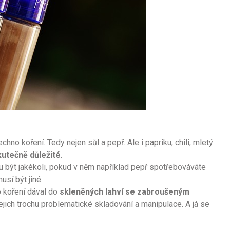
no koření. Tedy nejen sůl a pepř. Ale i papriku, chili, mletý
utečně důležité
.
 být jakékoli, pokud v něm například pepř spotřebováváte
sí být jiné.
 koření dával do
skleněných lahví se zabroušeným
jejich trochu problematické skladování a manipulace. A já se