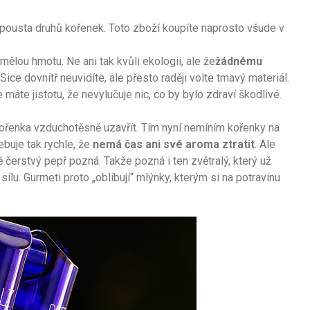
 spousta druhů kořenek. Toto zboží koupíte naprosto všude v
lou hmotu. Ne ani tak kvůli ekologii, ale že
žádnému
 Sice dovnitř neuvidíte, ale přesto raději volte tmavý materiál.
le máte jistotu, že nevylučuje nic, co by bylo zdraví škodlivé.
 kořenka vzduchotěsně uzavřít. Tím nyní nemíním kořenky na
ebuje tak rychle, že
nemá čas ani své aroma ztratit
. Ale
 čerstvý pepř pozná. Takže pozná i ten zvětralý, který už
sílu. Gurmeti proto „oblibují“ mlýnky, kterým si na potravinu