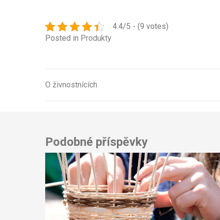
4.4/5 - (9 votes)
Posted in
Produkty
O živnostnících
Navigace
pro
příspěvek
Podobné příspěvky