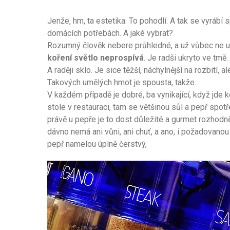
Jenže, hm, ta estetika. To pohodlí. A tak se vyrábí
domácích potřebách. A jaké vybrat?
Rozumný člověk nebere průhledné, a už vůbec ne umě
koření světlo neprospívá
. Je radši ukryto ve tmě.
A raději sklo. Je sice těžší, náchylnější na rozbití, a
Takových umělých hmot je spousta, takže…
V každém případě je dobré, ba vynikající, když jde
stole v restauraci, tam se většinou sůl a pepř spotř
právě u pepře je to dost důležité a gurmet rozhodně
dávno nemá ani vůni, ani chuť, a ano, i požadovanou 
pepř namelou úplně čerstvý,