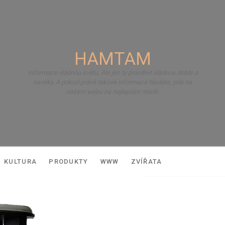
HAMTAM
Informace vládnou světu. Ale jen ty pravdivé vládnou dobře a
navěky. A pokud právě takové informace hledáte, jste na
našem webu na nejlepším místě.
KULTURA
PRODUKTY
WWW
ZVÍŘATA