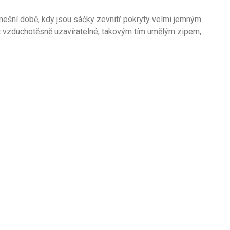
v dnešní době, kdy jsou sáčky zevnitř pokryty velmi jemným
c vzduchotěsně uzavíratelné, takovým tím umělým zipem,