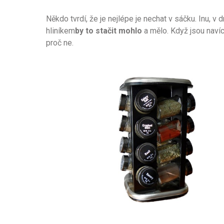
Někdo tvrdí, že je nejlépe je nechat v sáčku. Inu, 
hliníkem
by to stačit mohlo
a mělo. Když jsou naví
proč ne.