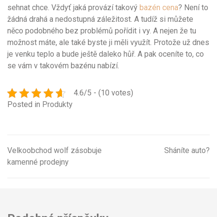
sehnat chce. Vždyť jaká provází takový
bazén cena
? Není to
žádná drahá a nedostupná záležitost. A tudíž si můžete
něco podobného bez problémů pořídit i vy. A nejen že tu
možnost máte, ale také byste ji měli využít. Protože už dnes
je venku teplo a bude ještě daleko hůř. A pak oceníte to, co
se vám v takovém bazénu nabízí.
4.6/5 - (10 votes)
Posted in
Produkty
Velkoobchod wolf zásobuje
Sháníte auto?
Navigace
kamenné prodejny
pro
příspěvek