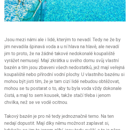
Jsou mezi námi ale i lidé, kterým to nevadí. Tedy ne že by
jim nevadila špinavá voda a u ní hlava na hlavě, ale nevadí
jim to proto, že na žádné takové nedokonalé koupaliště
vyrážet nemusejí. Mají zkrátka u svého domu svůj vlastní
bazén a tím jsou zbaveni všech nedostatků, jež mají veřejná
koupaliště nebo přírodní vodní plochy. U vlastního bazénu si
mohou být jisti tím, že je tam cizí lidé nebudou obtěžovat,
mohou se tu postarat o to, aby tu byla voda vždy dokonale
čistá, a mají to sem kousek, takže stačí třeba i jenom
chvilka, než se ve vodě ocitnou.
Takový
bazén
je pro ně tedy jednoznačně terno. Na ten
nedají dopustit. Mají díky němu možnost zaplavat si,