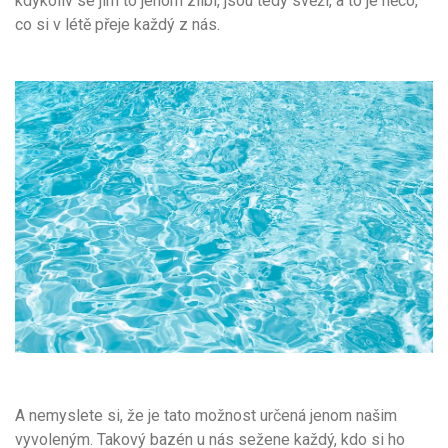
kdykoliv se jim to jenom zlíbí, jsou tedy svěží, a to je něco,
co si v létě přeje každý z nás.
A nemyslete si, že je tato možnost určená jenom našim
vyvoleným. Takový bazén u nás sežene každý, kdo si ho