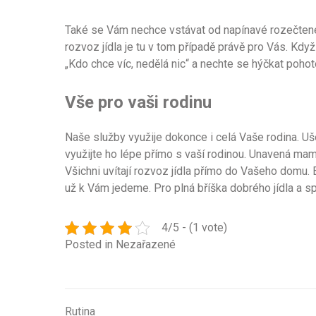
Také se Vám nechce vstávat od napínavé rozečtené 
rozvoz jídla
je tu v tom případě právě pro Vás. Kdy
„Kdo chce víc, nedělá nic“ a nechte se hýčkat poho
Vše pro vaši rodinu
Naše služby využije dokonce i celá Vaše rodina. Uše
využijte ho lépe přímo s vaší rodinou. Unavená mamink
Všichni uvítají rozvoz jídla přímo do Vašeho domu. 
už k Vám jedeme. Pro plná bříška dobrého jídla a sp
4/5 - (1 vote)
Posted in Nezařazené
Rutina
Navigace