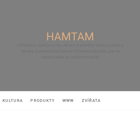
HAMTAM
Informace vládnou světu. Ale jen ty pravdivé vládnou dobře a
navěky. A pokud právě takové informace hledáte, jste na
našem webu na nejlepším místě.
KULTURA
PRODUKTY
WWW
ZVÍŘATA