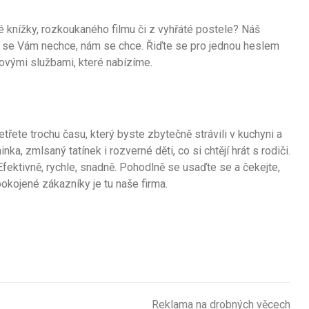
knížky, rozkoukaného filmu či z vyhřáté postele? Náš
ž se Vám nechce, nám se chce. Řiďte se pro jednou heslem
tovými službami, které nabízíme.
třete trochu času, který byste zbytečně strávili v kuchyni a
a, zmlsaný tatínek i rozverné děti, co si chtějí hrát s rodiči.
Efektivně, rychle, snadně. Pohodlně se usaďte se a čekejte,
okojené zákazníky je tu naše firma.
Reklama na drobných věcech