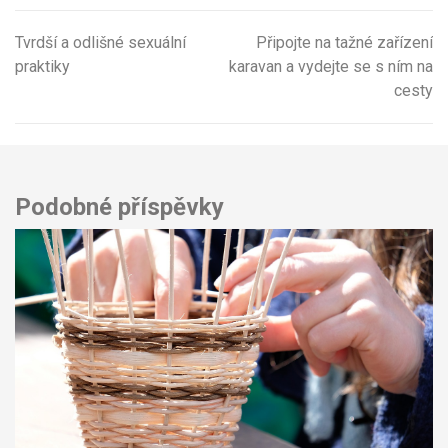
Tvrdší a odlišné sexuální
Připojte na tažné zařízení
Navigace
praktiky
karavan a vydejte se s ním na
pro
cesty
příspěvek
Podobné příspěvky