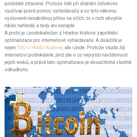
podstatě ztracené. Protože lidé při shánění čehokoliv
využívají právě pomoc vyhledávačů a co tyto někomu
vysloveně nenabídnou přímo na očích, to v nich obvykle
nikdo nehledá, a tedy ani nenajde.
A proto je i podnikatelům z Hradce Králové zapotřebí
optimalizace pro internetové vyhledávače. A důležitá je
nejen
SEO v Hradci Králové
, ale i jinde. Protože všude žijí
internetoví podnikatelé, jimž jde o co nejvyšší návštěvnost
jejich webů, a právě tato optimalizace je dosažitelná vlastně
odkudkoliv.