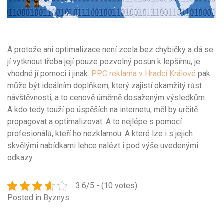
A protože ani optimalizace není zcela bez chybičky a dá se
jí vytknout třeba její pouze pozvolný posun k lepšímu, je
vhodné jí pomoci i jinak.
PPC reklama v Hradci Králové
pak
může být ideálním doplňkem, který zajistí okamžitý růst
návštěvnosti, a to cenově úměrně dosaženým výsledkům.
A kdo tedy touží po úspěších na internetu, měl by určitě
propagovat a optimalizovat. A to nejlépe s pomocí
profesionálů, kteří ho nezklamou. A které lze i s jejich
skvělými nabídkami lehce nalézt i pod výše uvedenými
odkazy.
3.6/5 - (10 votes)
Posted in
Byznys