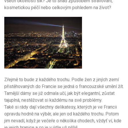
všech okolností šik? Je to snad způsobem stravování,
kosmetickou péčí nebo celkovým pohledem na život?
Zřejmě to bude z každého trochu. Podle žen z jiných zemí
přistěhovaných do Francie se jedná o francouzské umění žít.
Tamější dámy se již odmala učí, jak být elegantní, zůstat
tajuplná, nestěžovat si každému na své problémy.
Také si rády dají všechny delikatesy, kterých je ve Francii
opravdu hodně na výběr, ale jen od každého trochu. Potom
jim nevadí, když je večeře o několika chodech, vždyť ví, kde
je jejich hranice a co je v jídle už příliš.