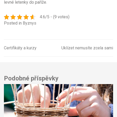
levné letenky do paříže
.
4.6/5 - (9 votes)
Posted in
Byznys
Certifikáty a kurzy
Uklízet nemusíte zcela sami
Navigace
pro
příspěvek
Podobné příspěvky