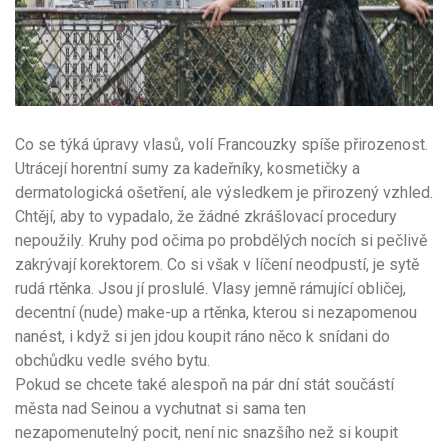
Co se týká úpravy vlasů, volí Francouzky spíše přirozenost.
Utrácejí horentní sumy za kadeřníky, kosmetičky a
dermatologická ošetření, ale výsledkem je přirozený vzhled.
Chtějí, aby to vypadalo, že žádné zkrášlovací procedury
nepoužily. Kruhy pod očima po probdělých nocích si pečlivě
zakrývají korektorem. Co si však v líčení neodpustí, je sytě
rudá rtěnka. Jsou jí proslulé. Vlasy jemně rámující obličej,
decentní (nude) make-up a rtěnka, kterou si nezapomenou
nanést, i když si jen jdou koupit ráno něco k snídani do
obchůdku vedle svého bytu.
Pokud se chcete také alespoň na pár dní stát součástí
města nad Seinou a vychutnat si sama ten
nezapomenutelný pocit, není nic snazšího než si koupit