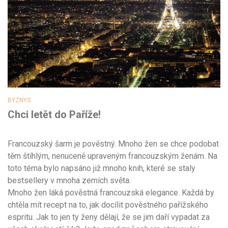
BYZNYS
Chci letět do Paříže!
Francouzský šarm je pověstný. Mnoho žen se chce podobat
těm štíhlým, nenuceně upraveným francouzským ženám. Na
toto téma bylo napsáno již mnoho knih, které se staly
bestsellery v mnoha zemích světa.
Mnoho žen láká pověstná francouzská elegance. Každá by
chtěla mít recept na to, jak docílit pověstného pařížského
espritu. Jak to jen ty ženy dělají, že se jim daří vypadat za